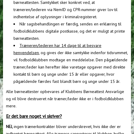
børneattesten. Samtykket sker konkret ved, at
træneren/lederen via NemID og CPR-nummer giver lov til
indhentelse af oplysninger i kriminalregisteret.
Når sagsbehandlingen er færdig, sendes en erklæring til
fodboldklubbens digitale postkasse, og det er muligt at printe
børneattesten.
Træneren/lederen har 14 dage til at besvare
henvendelsen
, og gives der ikke samtykke indenfor tidsrummet,
vil fodboldklubben modtage en meddelelse. Den pågældende
træner/leder kan herefter ikke varetage opgaver med direkte
kontakt til børn og unge under 15 år eller opgaver, hvor
pågældende færdes fast blandt børn og unge under 15 år.
Alle børneattester opbevares af Klubbens Børneattest Ansvarlige
og vil blive destrueret når træner/leder ikke er i fodboldklubben
mere.
Er det bare noget vi skriver?
NEJ,
ingen trænerkontrakter bliver underskrevet, hvis ikke der er
indhentet børneattest. Alle trænere rapporterer til klubben, hvilke