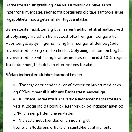
Børneattesten
er gratis
, og den vil sædvanligvis blive sendt
indenfor ti hverdage, regnet fra borgerens digitale samtykke eller
Rigspolitiets modtagelse af skriftligt samtykke.
Børneattesten adskiller sig bl.a. fra en traditionel straffeattest ved,
at oplysningerne på en børneattest ofte fremgår i længere tid.
Hvor længe, oplysningerne fremgår, afhænger af den begåede
lovovertrædelse og straffen herfor. Oplysningerne om en begået
lovovertrædelse vil fremgår af børneattesten i mindst 10 år regnet
fra fx dommen, løsladelsen eller bødens betaling.
Sådan indhenter klubber børneattester
Træner/leder sender eller afleverer en kuvert med navn
og CPR-nummer til Klubbens Børneattest Ansvarlige.
Klubbens Børneattest Ansvarlige indhenter børneattesten
ved at logge ind på
politi.dk
eller
virk.dk
og indtaster navn og
CPR-nummer på den træner/leder.
Via systemet afsendes en anmodning til
trænerens/lederens e-boks om samtykke til at indhente