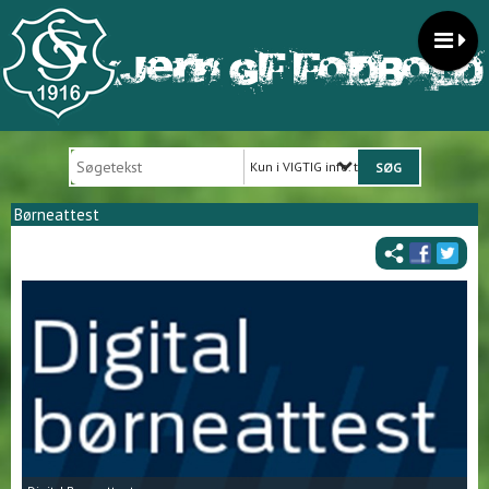
Kun i VIGTIG info. til trænere
Børneattest