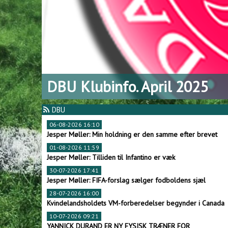
DBU Klubinfo. April 2025
DBU
06-08-2026 16:10
Jesper Møller: Min holdning er den samme efter brevet
01-08-2026 11:59
Jesper Møller: Tilliden til Infantino er væk
30-07-2026 17:41
Jesper Møller: FIFA-forslag sælger fodboldens sjæl
28-07-2026 16:00
Kvindelandsholdets VM-forberedelser begynder i Canada
10-07-2026 09:21
YANNICK DURAND ER NY FYSISK TRÆNER FOR