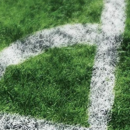
026 - Generalforsamling i Skjern 
enner