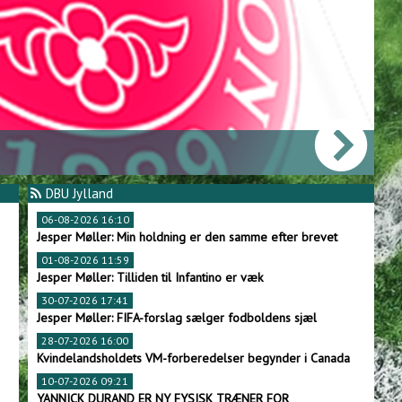
2
V
DBU Jylland
06-08-2026 16:10
Jesper Møller: Min holdning er den samme efter brevet
01-08-2026 11:59
Jesper Møller: Tilliden til Infantino er væk
30-07-2026 17:41
Jesper Møller: FIFA-forslag sælger fodboldens sjæl
28-07-2026 16:00
Kvindelandsholdets VM-forberedelser begynder i Canada
10-07-2026 09:21
YANNICK DURAND ER NY FYSISK TRÆNER FOR