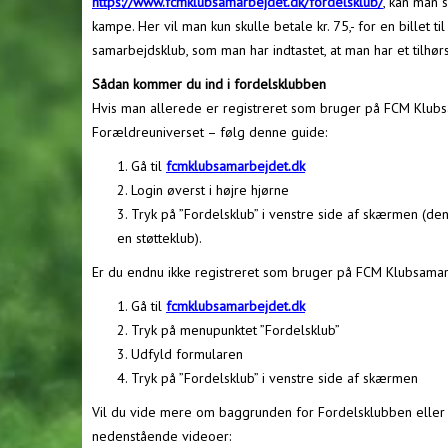
https://www.fcmklubsamarbejdet.dk/fordelsklub/
, kan man 
kampe. Her vil man kun skulle betale kr. 75,- for en billet ti
samarbejdsklub, som man har indtastet, at man har et tilhørs
Sådan kommer du ind i fordelsklubben
Hvis man allerede er registreret som bruger på FCM Klub
Forældreuniverset – følg denne guide:
Gå til
fcmklubsamarbejdet.dk
Login øverst i højre hjørne
Tryk på ”Fordelsklub” i venstre side af skærmen (de
en støtteklub).
Er du endnu ikke registreret som bruger på FCM Klubsama
Gå til
fcmklubsamarbejdet.dk
Tryk på menupunktet ”Fordelsklub”
Udfyld formularen
Tryk på ”Fordelsklub” i venstre side af skærmen
Vil du vide mere om baggrunden for Fordelsklubben eller om
nedenstående videoer: