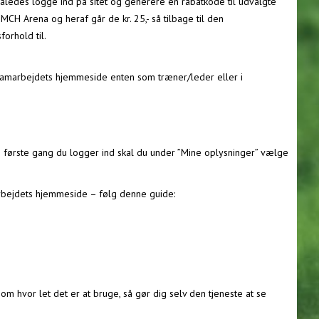
således logge ind på sitet og generere en rabatkode til udvalgte
l MCH Arena og heraf går de kr. 25,- så tilbage til den
forhold til.
samarbejdets hjemmeside enten som træner/leder eller i
n første gang du logger ind skal du under ”Mine oplysninger” vælge
rbejdets hjemmeside – følg denne guide:
 hvor let det er at bruge, så gør dig selv den tjeneste at se