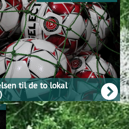
G EN ØKONOMISK
S EGEN LOKALE KLUB
V