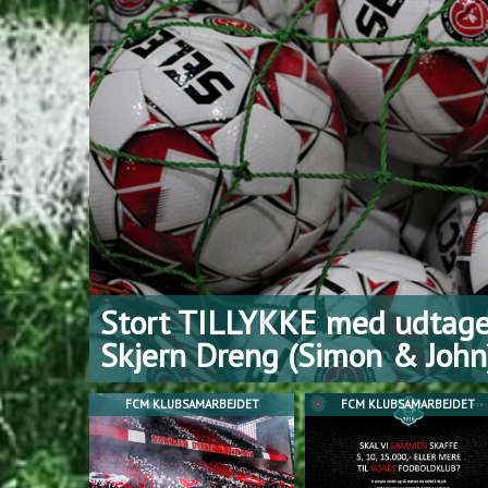
FODBOLD, FÆLLESSKAB O
HÅNDSRÆKNING TIL VORE
= SKJERN GF FODBOLD 💚
FCM KLUBSAMARBEJDET
FCM KLUBSAMARBEJDET